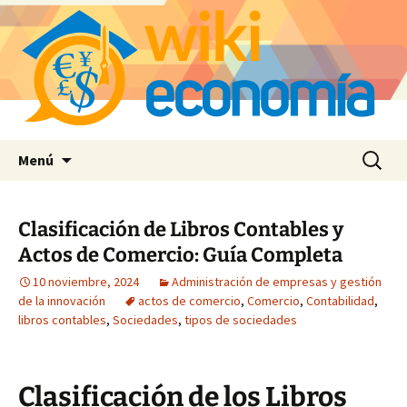
Saltar
Buscar:
Menú
al
contenido
Clasificación de Libros Contables y
Actos de Comercio: Guía Completa
10 noviembre, 2024
Administración de empresas y gestión
de la innovación
actos de comercio
,
Comercio
,
Contabilidad
,
libros contables
,
Sociedades
,
tipos de sociedades
Clasificación de los Libros