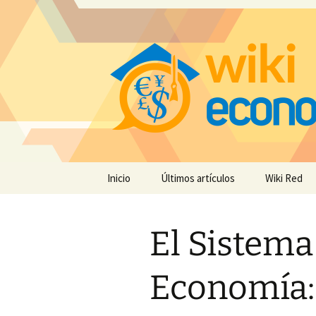
Saltar
Inicio
Últimos artículos
Wiki Red
al
contenido
El Sistema
Economía: 