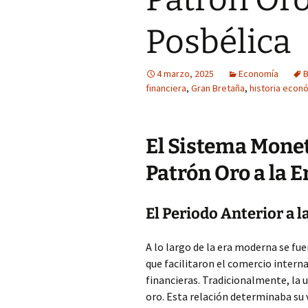
Posbélica
4 marzo, 2025
Economía
B
financiera
,
Gran Bretaña
,
historia econ
El Sistema Moneta
Patrón Oro a la E
El Periodo Anterior a l
A lo largo de la era moderna se fu
que facilitaron el comercio intern
financieras. Tradicionalmente, la 
oro. Esta relación determinaba su