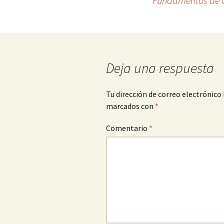
Fundamentos de C
de
entradas
Deja una respuesta
Tu dirección de correo electrónico 
marcados con
*
Comentario
*