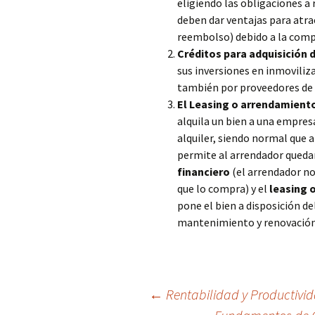
eligiendo las obligaciones a
deben dar ventajas para atrae
reembolso) debido a la comp
Créditos para adquisición 
sus inversiones en inmovili
también por proveedores de 
El Leasing o arrendamiento
alquila un bien a una empre
alquiler, siendo normal que 
permite al arrendador quedar
financiero
(el arrendador no 
que lo compra) y el
leasing 
pone el bien a disposición d
mantenimiento y renovación,
Navegación
←
Rentabilidad y Productivida