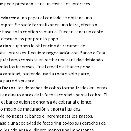
e pedir prestado tiene un coste: los intereses.
eedores
: al no pagar al contado se obtiene una
compras. Se suele formalizar en una letra, efecto o
e basa en la confianza mutua. Pueden tener un coste
 a descuentos por pronto pago.
arios
: suponen la obtención de recursos de
oste: intereses. Requiere negociación con Banco o Caja
l préstamo consiste en recibir una cantidad debiendo
 más los intereses. En el crédito el banco pone a
a cantidad, pudiendo usarla toda o sólo parte,
a parte dispuesta.
efectos
: los derechos de cobro formalizados en letras
 en dinero antes de la fecha acordada para el cobro. El
 el banco quien se encarga de cobrar al cliente.
do medio de maduración y aporta liquidez.
de no pagar al banco e incrementar los gastos.
asa a una sociedad de factoring todos sus derechos de
co les adelanta el dinero menos una importante