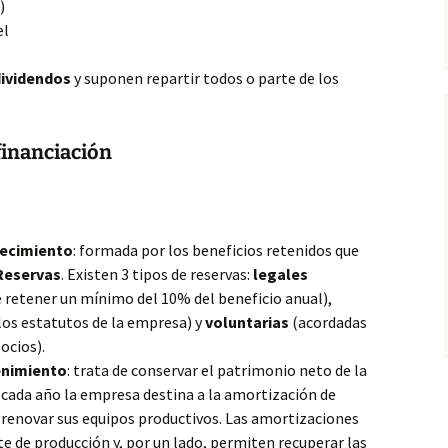
)
el
ividendos
y suponen repartir todos o parte de los
financiación
uecimiento
: formada por los beneficios retenidos que
Reservas
. Existen 3 tipos de reservas:
legales
be retener un mínimo del 10% del beneficio anual),
los estatutos de la empresa) y
voluntarias
(acordadas
ocios).
enimiento
: trata de conservar el patrimonio neto de la
cada año la empresa destina a la amortización de
 renovar sus equipos productivos. Las amortizaciones
te de producción y, por un lado, permiten recuperar las