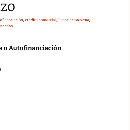
azo
ofinanciación
,
crédito comercial
,
Financiacion ajena
,
ncarios
a o Autofinanciación
e