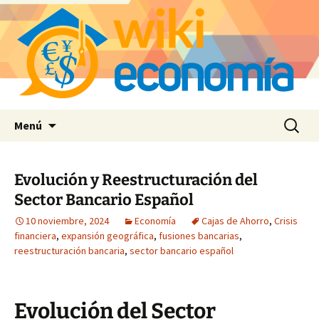
Saltar
Buscar:
Menú
al
contenido
Evolución y Reestructuración del
Sector Bancario Español
10 noviembre, 2024
Economía
Cajas de Ahorro
,
Crisis
financiera
,
expansión geográfica
,
fusiones bancarias
,
reestructuración bancaria
,
sector bancario español
Evolución del Sector