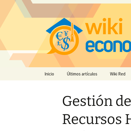
Saltar
Inicio
Últimos artículos
Wiki Red
al
contenido
Gestión de
Recursos 