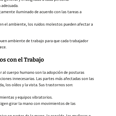
a adecuada.
tamente iluminado de acuerdo con las tareas a
e en el ambiente, los ruidos molestos pueden afectar a
buen ambiente de trabajo para que cada trabajador
ece.
s con el Trabajo
r al cuerpo humano son la adopción de posturas
iones innecesarias. Las partes más afectadas son las
a, los oídos y la vista. Sus trastornos son:
ientas y equipos vibratorios.
xigen girar la mano con movimientos de las
siva en partes de la mano, la espalda, las muñecas o