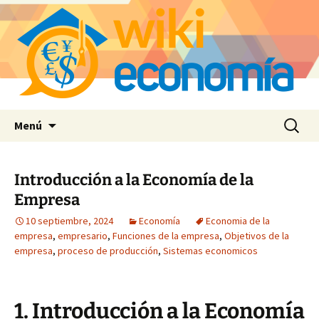
Saltar
Buscar:
Menú
al
contenido
Introducción a la Economía de la
Empresa
10 septiembre, 2024
Economía
Economia de la
empresa
,
empresario
,
Funciones de la empresa
,
Objetivos de la
empresa
,
proceso de producción
,
Sistemas economicos
1. Introducción a la Economía