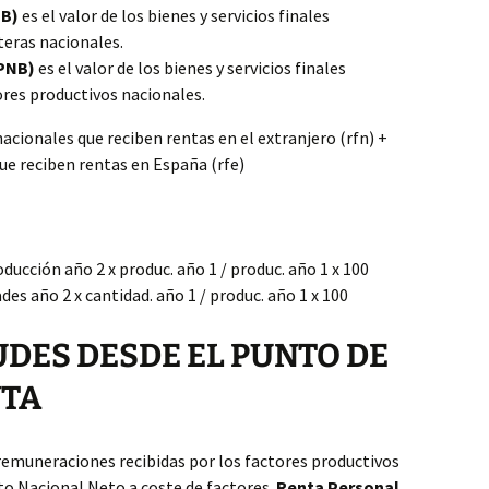
IB)
es el valor de los bienes y servicios finales
teras nacionales.
(PNB)
es el valor de los bienes y servicios finales
ores productivos nacionales.
acionales que reciben rentas en el extranjero (rfn) +
ue reciben rentas en España (rfe)
ucción año 2 x produc. año 1 / produc. año 1 x 100
es año 2 x cantidad. año 1 / produc. año 1 x 100
ES DESDE EL PUNTO DE
NTA
 remuneraciones recibidas por los factores productivos
to Nacional Neto a coste de factores.
Renta Personal