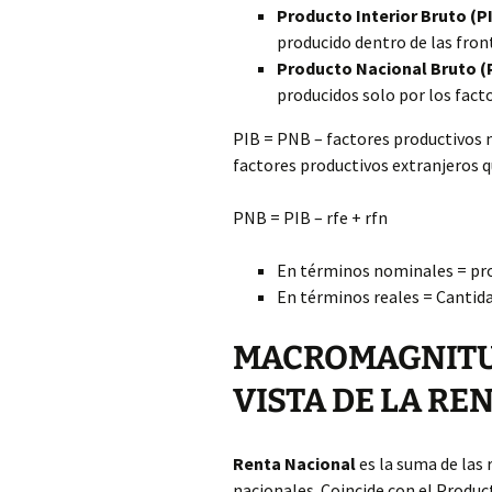
Producto Interior Bruto (P
producido dentro de las fron
Producto Nacional Bruto 
producidos solo por los fact
PIB = PNB – factores productivos n
factores productivos extranjeros q
PNB = PIB – rfe + rfn
En términos nominales = prod
En términos reales = Cantidad
MACROMAGNITUD
VISTA DE LA RE
Renta Nacional
es la suma de las
nacionales. Coincide con el Produc