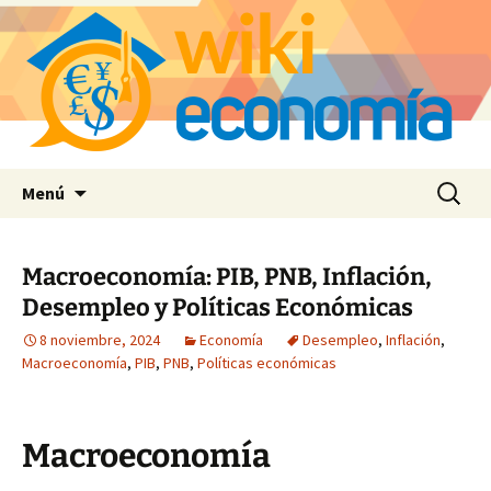
Saltar
Buscar:
Menú
al
contenido
Macroeconomía: PIB, PNB, Inflación,
Desempleo y Políticas Económicas
8 noviembre, 2024
Economía
Desempleo
,
Inflación
,
Macroeconomía
,
PIB
,
PNB
,
Políticas económicas
Macroeconomía