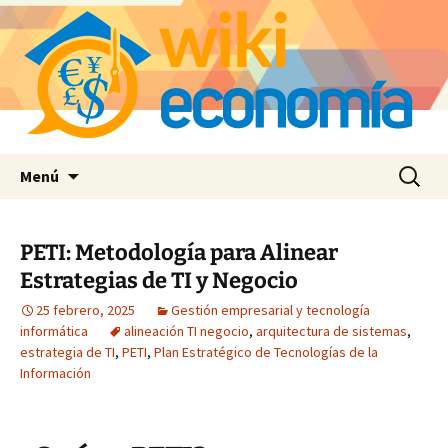
Saltar
Buscar:
Menú
al
contenido
PETI: Metodología para Alinear
Estrategias de TI y Negocio
25 febrero, 2025
Gestión empresarial y tecnología
informática
alineación TI negocio
,
arquitectura de sistemas
,
estrategia de TI
,
PETI
,
Plan Estratégico de Tecnologías de la
Información