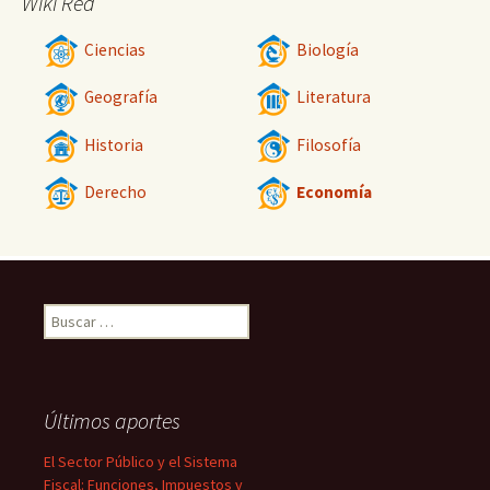
Wiki Red
Ciencias
Biología
Geografía
Literatura
Historia
Filosofía
Derecho
Economía
Buscar:
Últimos aportes
El Sector Público y el Sistema
Fiscal: Funciones, Impuestos y