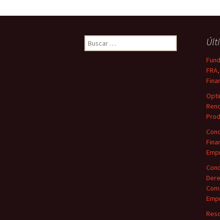
Buscar:
Últ
Fund
FRA,
Fina
Opti
Rend
Prod
Conc
Fina
Empr
Conc
Dere
Come
Empr
Reso