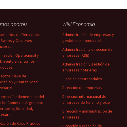
imos aportes
Wiki Economía
amentos de Derivados:
Administración de empresas y
 Swaps y Opciones
gestión de la innovación
ncieras
Administración y dirección de
mización Operacional y
empresas (ADE)
imiento en Entornos
Administración y gestión de
uctivos
empresas hoteleras
eptos Clave de
Ciencias empresariales
nciación y Rentabilidad
Dirección de empresas
esarial
Dirección internacional de
eptos Fundamentales del
empresas de turismo y ocio
cho Comercial Argentino:
rciante, Sociedad,
Dirección y administración de
esario
empresas
lución de Caso Práctico
Dirección y creación de