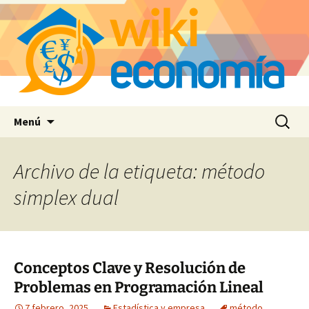
Saltar
Buscar:
Menú
al
contenido
Archivo de la etiqueta: método
simplex dual
Conceptos Clave y Resolución de
Problemas en Programación Lineal
7 febrero, 2025
Estadística y empresa
método