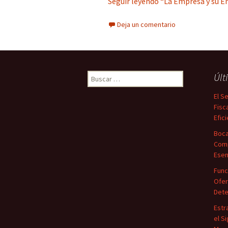
Seguir leyendo “La Empresa y su En
Deja un comentario
Buscar:
Últ
El S
Fisc
Efic
Boca
Comp
Esen
Func
Ofer
Dete
Estr
el S