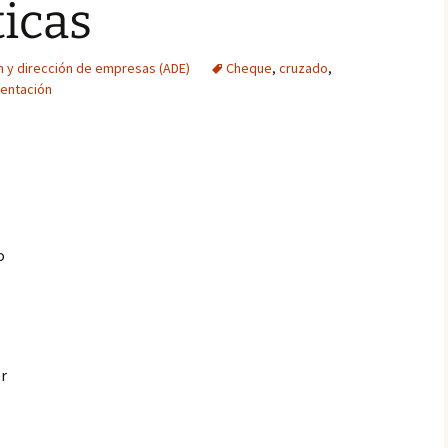
ticas
n y dirección de empresas (ADE)
Cheque
,
cruzado
,
sentación
o
er