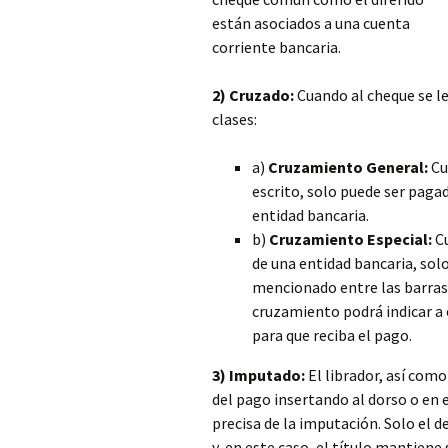
están asociados a una cuenta
corriente bancaria.
2) Cruzado:
Cuando al cheque se le
clases:
a)
Cruzamiento
General:
Cu
escrito, solo puede ser pagad
entidad bancaria.
b)
Cruzamiento Especial:
Cu
de una entidad bancaria, sol
mencionado entre las barras 
cruzamiento podrá indicar a 
para que reciba el pago.
3) Imputado:
El librador, así como
del pago insertando al dorso o en e
precisa de la imputación. Solo el 
y, en este caso, el título mantiene