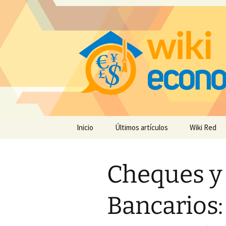
Saltar
Inicio
Últimos artículos
Wiki Red
al
contenido
Cheques y
Bancarios: 