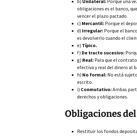
b)
Unilateral:
Porque una vez
obligaciones es el banco, que 
vencer el plazo pactado.
c)
Mercantil:
Porque el depos
d)
Irregular:
Porque el banco
es devolverlo cuando el client
e)
Típico.
f)
De tracto sucesivo:
Porque
g)
Real:
Para que el contrato
efectiva y real del dinero al 
h)
No formal:
No está sujeto
escrito.
i)
Conmutativo:
Ambas parte
derechos y obligaciones.
Obligaciones del
Restituir los fondos deposit