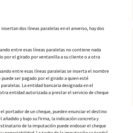
 insertan dos líneas paralelas en el anverso, hay dos
ando entre esas líneas paralelas no contiene nada
o por el girado por ventanilla a su cliente o a otra
ando entre esas líneas paralelas se inserta el nombre
o puede ser pagado por el girado a quien esté
paralelas. La entidad bancaria designada en el
otra entidad autorizada a prestar el servicio de cheque
 el portador de un cheque, pueden enunciar el destino
l añadido y bajo su firma, la indicación concreta y
destinatario de la imputación puede endosar el cheque
 su negociabilidad. La tacha de la imputación se tendrá