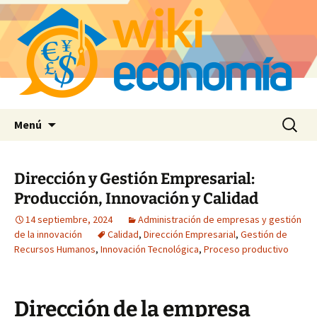
Saltar
Buscar:
Menú
al
contenido
Dirección y Gestión Empresarial:
Producción, Innovación y Calidad
14 septiembre, 2024
Administración de empresas y gestión
de la innovación
Calidad
,
Dirección Empresarial
,
Gestión de
Recursos Humanos
,
Innovación Tecnológica
,
Proceso productivo
Dirección de la empresa