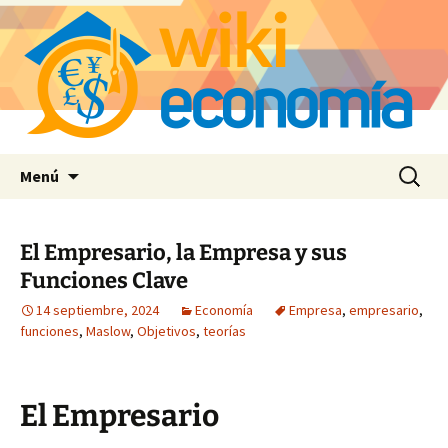
Saltar
Buscar:
Menú
al
contenido
El Empresario, la Empresa y sus
Funciones Clave
14 septiembre, 2024
Economía
Empresa
,
empresario
,
funciones
,
Maslow
,
Objetivos
,
teorías
El Empresario