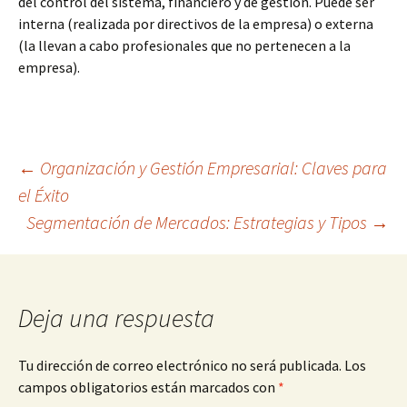
del control del sistema, financiero y de gestión. Puede ser
interna (realizada por directivos de la empresa) o externa
(la llevan a cabo profesionales que no pertenecen a la
empresa).
Navegación
←
Organización y Gestión Empresarial: Claves para
el Éxito
Segmentación de Mercados: Estrategias y Tipos
→
de
entradas
Deja una respuesta
Tu dirección de correo electrónico no será publicada.
Los
campos obligatorios están marcados con
*