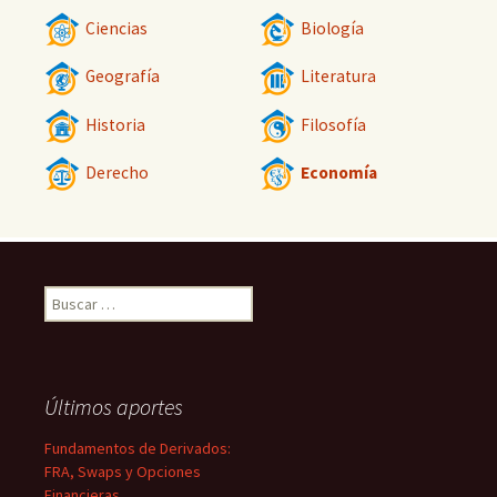
Ciencias
Biología
Geografía
Literatura
Historia
Filosofía
Derecho
Economía
Buscar:
Últimos aportes
Fundamentos de Derivados:
FRA, Swaps y Opciones
Financieras