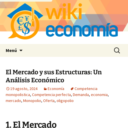
Saltar
Buscar:
Menú
al
contenido
El Mercado y sus Estructuras: Un
Análisis Económico
19 agosto, 2024
Economía
Competencia
monopolistica
,
Competencia perfecta
,
Demanda
,
economia
,
mercado
,
Monopolio
,
Oferta
,
oligopolio
1. El Mercado