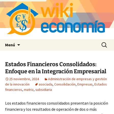
Saltar
Buscar:
Menú
al
contenido
Estados Financieros Consolidados:
Enfoque en la Integración Empresarial
25 noviembre, 2024
Administración de empresas y gestión
de la innovación
asociada
,
Consolidación
,
Empresas
,
Estados
financieros
,
matriz
,
subsidiaria
Los estados financieros consolidados presentan la posición
financiera y los resultados de operación de dos o más