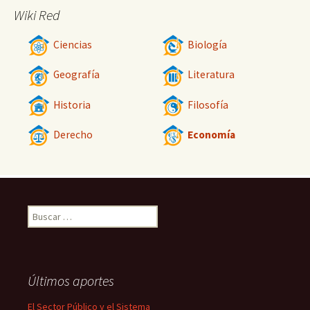
Wiki Red
Ciencias
Biología
Geografía
Literatura
Historia
Filosofía
Derecho
Economía
Buscar:
Últimos aportes
El Sector Público y el Sistema