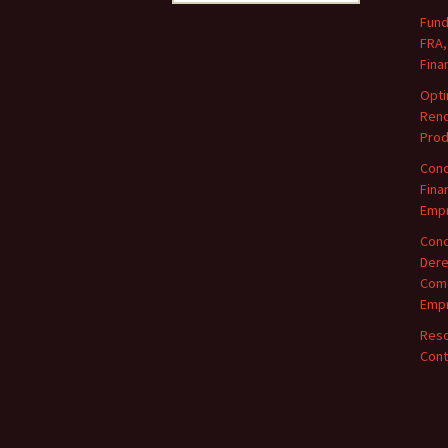
Fund
FRA,
Fina
Opti
Rend
Prod
Conc
Fina
Empr
Conc
Dere
Come
Empr
Reso
Cont