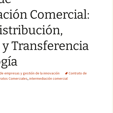
ación Comercial:
istribución,
 y Transferencia
gía
de empresas y gestión de la innovación
Contrato de
ratos Comerciales
,
intermediación comercial