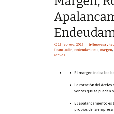
Margen, Ro
Apalancam
Endeudam
18 febrero, 2025
Empresa y tec
Financiación
,
endeudamiento
,
margen
,
activos
El margen indica los be
La rotación del Activo
ventas que se pueden o
El apalancamiento es la
propios de la empresa.