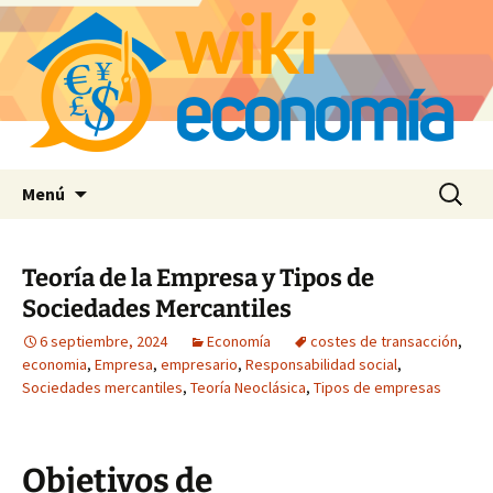
Saltar
Buscar:
Menú
al
contenido
Teoría de la Empresa y Tipos de
Sociedades Mercantiles
6 septiembre, 2024
Economía
costes de transacción
,
economia
,
Empresa
,
empresario
,
Responsabilidad social
,
Sociedades mercantiles
,
Teoría Neoclásica
,
Tipos de empresas
Objetivos de