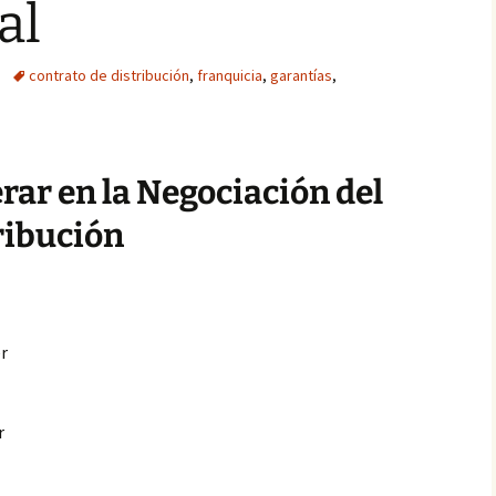
al
contrato de distribución
,
franquicia
,
garantías
,
rar en la Negociación del
ribución
r
r