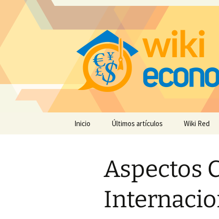
Saltar
Inicio
Últimos artículos
Wiki Red
al
contenido
Aspectos C
Internacio