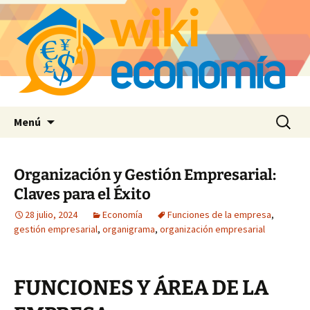
Saltar
Buscar:
Menú
al
contenido
Organización y Gestión Empresarial:
Claves para el Éxito
28 julio, 2024
Economía
Funciones de la empresa
,
gestión empresarial
,
organigrama
,
organización empresarial
FUNCIONES Y ÁREA DE LA