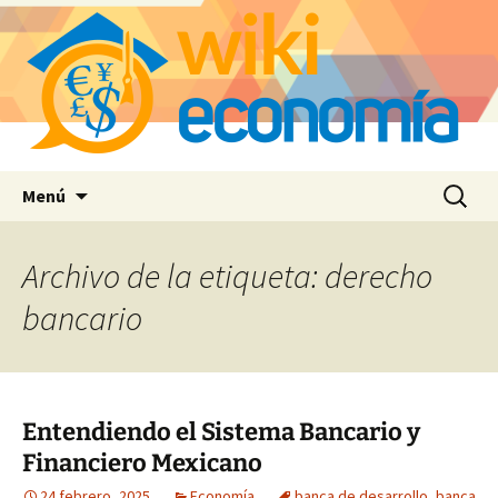
Saltar
Buscar:
Menú
al
contenido
Archivo de la etiqueta: derecho
bancario
Entendiendo el Sistema Bancario y
Financiero Mexicano
24 febrero, 2025
Economía
banca de desarrollo
,
banca