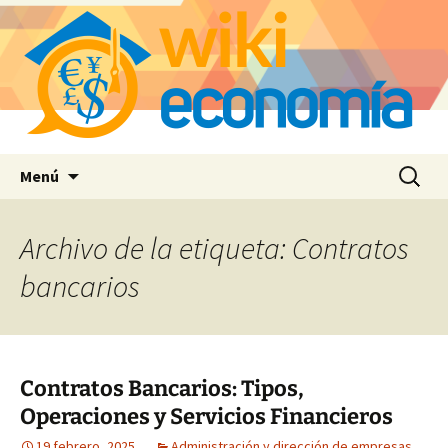
Saltar
Buscar:
Menú
al
contenido
Archivo de la etiqueta: Contratos
bancarios
Contratos Bancarios: Tipos,
Operaciones y Servicios Financieros
19 febrero, 2025
Administración y dirección de empresas