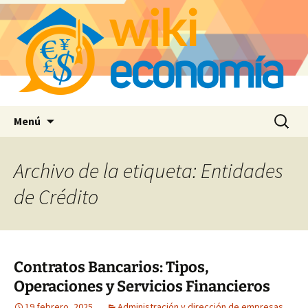
Saltar
Buscar:
Menú
al
contenido
Archivo de la etiqueta: Entidades
de Crédito
Contratos Bancarios: Tipos,
Operaciones y Servicios Financieros
19 febrero, 2025
Administración y dirección de empresas