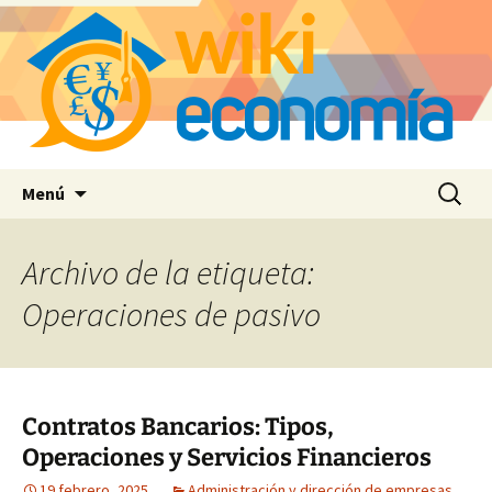
Saltar
Buscar:
Menú
al
contenido
Archivo de la etiqueta:
Operaciones de pasivo
Contratos Bancarios: Tipos,
Operaciones y Servicios Financieros
19 febrero, 2025
Administración y dirección de empresas