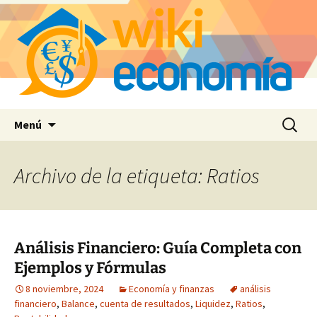
Saltar
Buscar:
Menú
al
contenido
Archivo de la etiqueta: Ratios
Análisis Financiero: Guía Completa con
Ejemplos y Fórmulas
8 noviembre, 2024
Economía y finanzas
análisis
financiero
,
Balance
,
cuenta de resultados
,
Liquidez
,
Ratios
,