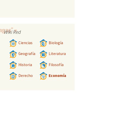
agas” »
Wiki Red
Ciencias
Biología
Geografía
Literatura
Historia
Filosofía
Derecho
Economía