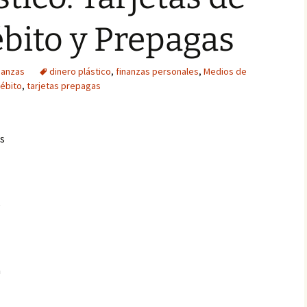
ébito y Prepagas
nanzas
dinero plástico
,
finanzas personales
,
Medios de
débito
,
tarjetas prepagas
as
e
a