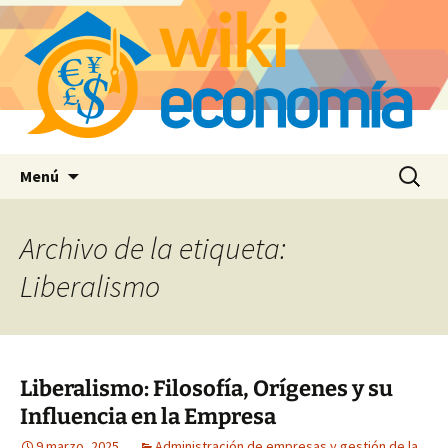
Saltar
Buscar:
Menú
al
contenido
Archivo de la etiqueta:
Liberalismo
Liberalismo: Filosofía, Orígenes y su
Influencia en la Empresa
9 marzo, 2025
Administración de empresas y gestión de la