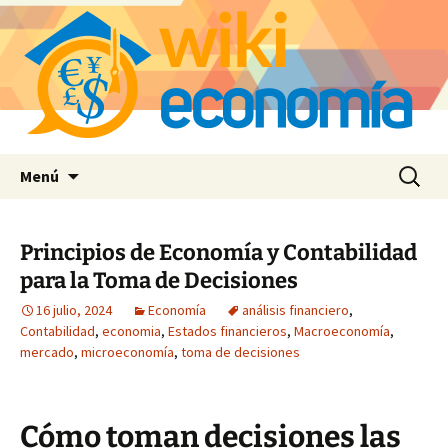
Saltar
Buscar:
Menú
al
contenido
Principios de Economía y Contabilidad
para la Toma de Decisiones
16 julio, 2024
Economía
análisis financiero
,
Contabilidad
,
economia
,
Estados financieros
,
Macroeconomía
,
mercado
,
microeconomía
,
toma de decisiones
Cómo toman decisiones las