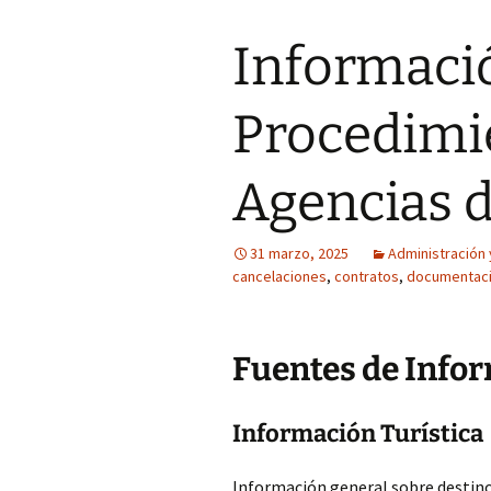
Informaci
Procedimie
Agencias d
31 marzo, 2025
Administración
cancelaciones
,
contratos
,
documentac
Fuentes de Info
Información Turística
Información general sobre destinos