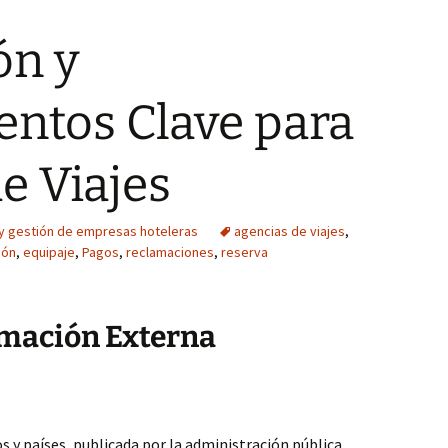
ón y
ntos Clave para
e Viajes
 y gestión de empresas hoteleras
agencias de viajes
,
ión
,
equipaje
,
Pagos
,
reclamaciones
,
reserva
rmación Externa
 y países, publicada por la administración pública.