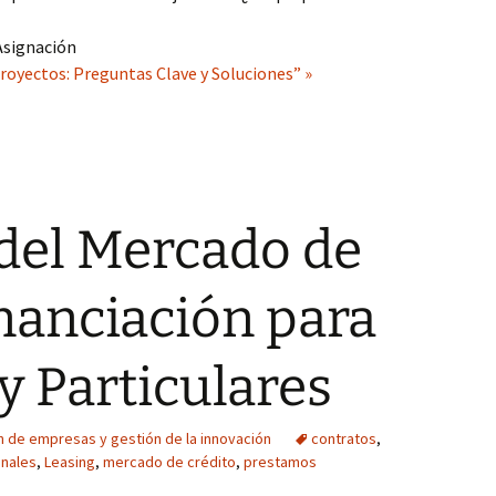
 Asignación
royectos: Preguntas Clave y Soluciones” »
del Mercado de
inanciación para
 Particulares
n de empresas y gestión de la innovación
contratos
,
onales
,
Leasing
,
mercado de crédito
,
prestamos