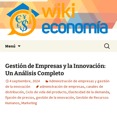
Saltar
Buscar:
Menú
al
contenido
Gestión de Empresas y la Innovación:
Un Análisis Completo
4 septiembre, 2024
Administración de empresas y gestión
de la innovación
administración de empresas
,
canales de
distribución
,
Ciclo de vida del producto
,
Elasticidad de la demanda
,
fijación de precios
,
gestión de la innovación
,
Gestión de Recursos
Humanos
,
Marketing