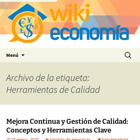
Saltar
Buscar:
Menú
al
contenido
Archivo de la etiqueta:
Herramientas de Calidad
Mejora Continua y Gestión de Calidad:
Conceptos y Herramientas Clave
25 enero, 2025
Gestión de empresas
benchmarking
,