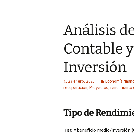
Análisis d
Contable y
Inversión
23 enero, 2025
Economía financi
recuperación
,
Proyectos
,
rendimiento 
Tipo de Rendimie
TRC
= beneficio medio/inversión (6