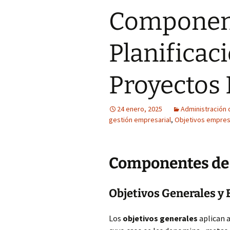
Componen
Planificac
Proyectos
24 enero, 2025
Administración 
gestión empresarial
,
Objetivos empres
Componentes de 
Objetivos Generales y 
Los
objetivos generales
aplican a