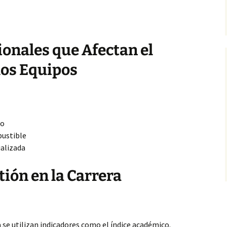
onales que Afectan el
los Equipos
do
bustible
ializada
tión en la Carrera
a se utilizan indicadores como el índice académico.