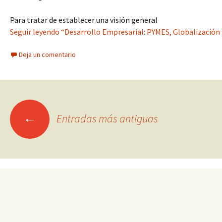
Para tratar de establecer una visión general
Seguir leyendo “Desarrollo Empresarial: PYMES, Globalización 
Deja un comentario
Ir
←
Entradas más antiguas
a
las
entradas