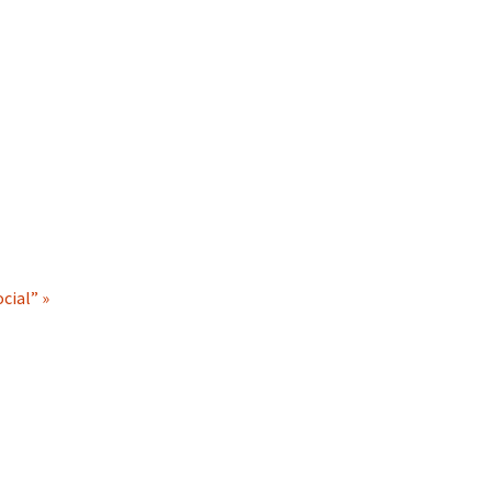
cial” »