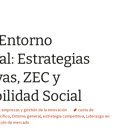
 Entorno
l: Estrategias
as, ZEC y
lidad Social
 empresas y gestión de la innovación
cuota de
cífico
,
Entorno general
,
estrategia competitiva
,
Liderazgo en
ión de mercado