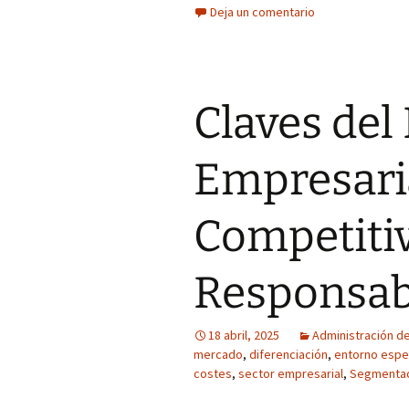
Deja un comentario
Claves del
Empresaria
Competitiv
Responsabi
18 abril, 2025
Administración de
mercado
,
diferenciación
,
entorno espe
costes
,
sector empresarial
,
Segmentac