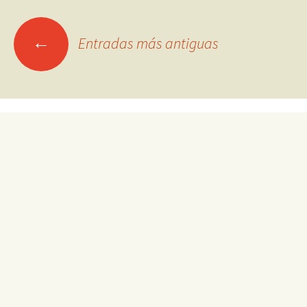
Ir
←
Entradas más antiguas
a
las
entradas