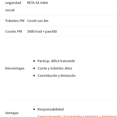
seguridad
RETA XA Admi
social
Trámites PM
Costit soc.lim
Costes PM
3000 trad + pae300
Particip. difícil transmitir
Desventajas
Coste y trámites altos
Constitución y limitación
Responsabilidad
Ventajas
Seguir leyendo “Sociedades Limitadas y Anónimas: